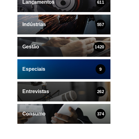
Lançamentos
611
Indústrias
557
Gestão
1420
Especiais
9
Entrevistas
262
Consumo
374