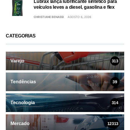
Lubrax lança lubrificante sintético para
veículos leves a diesel, gasolina e flex
CHRISTIANE BENASSI
AGOSTO 6, 2026
CATEGORIAS
Varejo
313
Tendências
39
Tecnologia
314
Mercado
12313