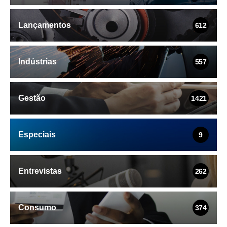
Lançamentos
612
Indústrias
557
Gestão
1421
Especiais
9
Entrevistas
262
Consumo
374