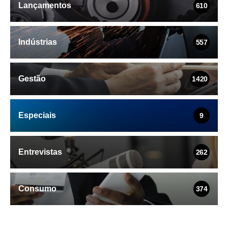
Lançamentos
610
Indústrias
557
Gestão
1420
Especiais
9
Entrevistas
262
Consumo
374