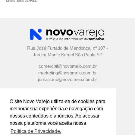
CHRISTIANE BENASSI
Rua José Furtado de Mendonça, nº 107 -
Jardim Monte Kemel São Paulo SP
comercial@novomeio.com.br
marketing@novomeio.com.br
jornalismo@novomeio.com.br
O site Novo Varejo utiliza-se de cookies para
melhorar sua experiência e navegação com
CONFIRA AS NOSSAS REDES
nossos conteúdos e anúncios. Ao acessar
SOCIAIS
nossa plataforma você aceita nossa
Política de Privacidade.
O principal canal de comunicação de grandes