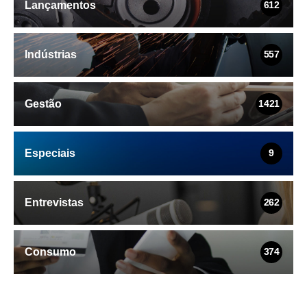
Lançamentos
612
Indústrias
557
Gestão
1421
Especiais
9
Entrevistas
262
Consumo
374