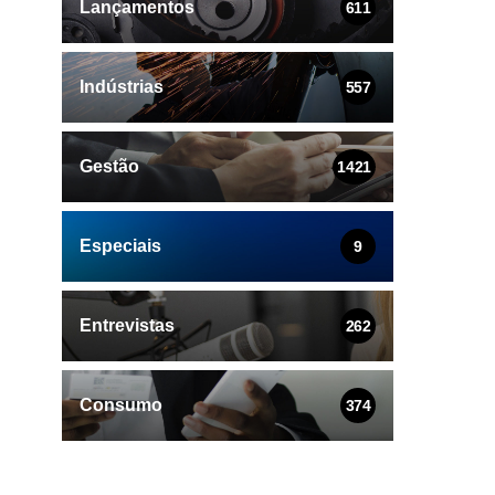
Lançamentos
611
Indústrias
557
Gestão
1421
Especiais
9
Entrevistas
262
Consumo
374