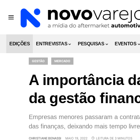
EDIÇÕES
ENTREVISTAS
PESQUISAS
EVENTOS
GESTÃO
MERCADO
A importância d
da gestão financ
Empresas menores passaram a contratar
das finanças, deixando mais tempo livr
CHRISTIANE BENASSI
MAIO 19, 2022
LEITURA DE 3 MINUTOS