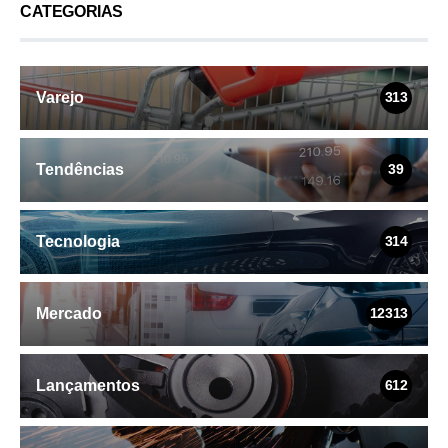
CATEGORIAS
Varejo
313
Tendências
39
Tecnologia
314
Mercado
12313
Lançamentos
612