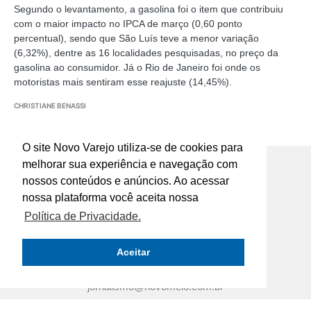
Segundo o levantamento, a gasolina foi o item que contribuiu
com o maior impacto no IPCA de março (0,60 ponto
percentual), sendo que São Luís teve a menor variação
(6,32%), dentre as 16 localidades pesquisadas, no preço da
gasolina ao consumidor. Já o Rio de Janeiro foi onde os
motoristas mais sentiram esse reajuste (14,45%).
CHRISTIANE BENASSI
O site Novo Varejo utiliza-se de cookies para
melhorar sua experiência e navegação com
nossos conteúdos e anúncios. Ao acessar
nossa plataforma você aceita nossa
Rua José Furtado de Mendonça, nº 107 -
Política de Privacidade.
Jardim Monte Kemel São Paulo SP
Aceitar
comercial@novomeio.com.br
marketing@novomeio.com.br
jornalismo@novomeio.com.br