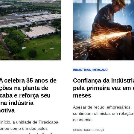
INDÚSTRIAS
MERCADO
A celebra 35 anos de
Confiança da indústri
ções na planta de
pela primeira vez em 
icaba e reforça seu
meses
na indústria
Apesar de recuo, empresários
otiva
continuam otimistas em relação
economia
início, a unidade de Piracicaba
ionou como um dos polos
CHRISTIANE BENASSI