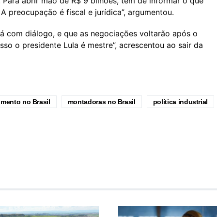
. Para abrir mão de R$ 9 bilhões, tem de informar o que
 preocupação é fiscal e jurídica”, argumentou.
erá com diálogo, e que as negociações voltarão após o
isso o presidente Lula é mestre”, acrescentou ao sair da
imento no Brasil
montadoras no Brasil
política industrial