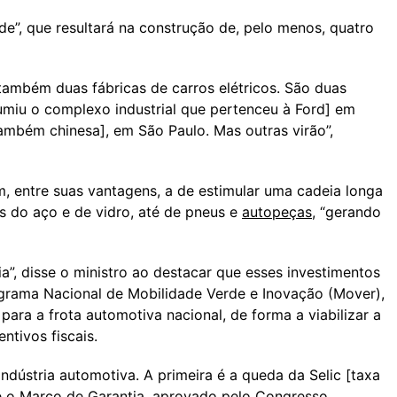
e”, que resultará na construção de, pelo menos, quatro
 também duas fábricas de carros elétricos. São duas
miu o complexo industrial que pertenceu à Ford] em
ambém chinesa], em São Paulo. Mas outras virão”,
, entre suas vantagens, a de estimular uma cadeia longa
s do aço e de vidro, até de pneus e
autopeças
, “gerando
a”, disse o ministro ao destacar que esses investimentos
ograma Nacional de Mobilidade Verde e Inovação (Mover),
para a frota automotiva nacional, de forma a viabilizar a
ntivos fiscais.
ndústria automotiva. A primeira é a queda da Selic [taxa
 é o Marco de Garantia, aprovado pelo Congresso