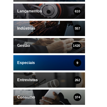
Lançamentos
610
Indústrias
557
Gestão
1420
Especiais
9
Entrevistas
262
Consumo
374