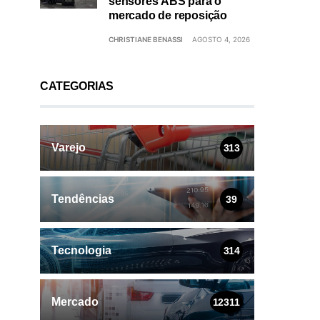
sensores ABS para o
mercado de reposição
CHRISTIANE BENASSI
AGOSTO 4, 2026
CATEGORIAS
Varejo
313
Tendências
39
Tecnologia
314
Mercado
12311