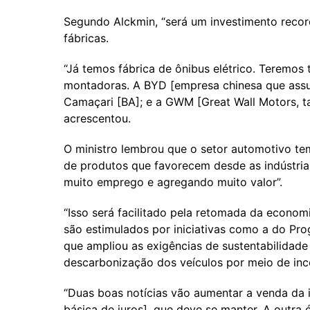
Segundo Alckmin, “será um investimento record
fábricas.
“Já temos fábrica de ônibus elétrico. Teremos
montadoras. A BYD [empresa chinesa que assu
Camaçari [BA]; e a GWM [Great Wall Motors, t
acrescentou.
O ministro lembrou que o setor automotivo tem
de produtos que favorecem desde as indústria
muito emprego e agregando muito valor”.
“Isso será facilitado pela retomada da economi
são estimulados por iniciativas como a do Pr
que ampliou as exigências de sustentabilidade 
descarbonização dos veículos por meio de ince
“Duas boas notícias vão aumentar a venda da i
básica de juros], que deve se manter. A outra