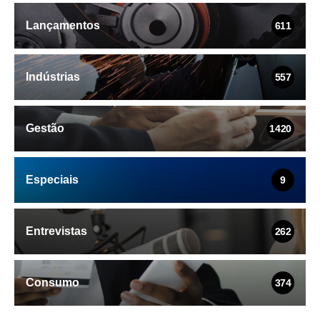
Lançamentos
611
Indústrias
557
Gestão
1420
Especiais
9
Entrevistas
262
Consumo
374