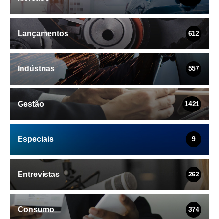
Lançamentos
612
Indústrias
557
Gestão
1421
Especiais
9
Entrevistas
262
Consumo
374