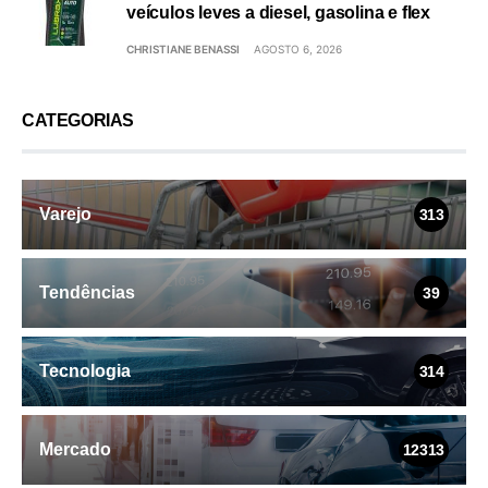
veículos leves a diesel, gasolina e flex
CHRISTIANE BENASSI
AGOSTO 6, 2026
CATEGORIAS
Varejo
313
Tendências
39
Tecnologia
314
Mercado
12313