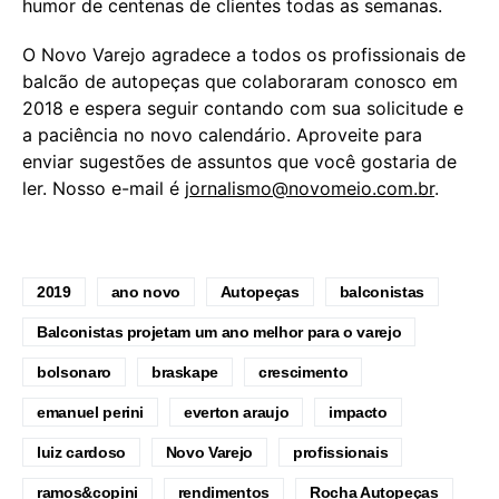
humor de centenas de clientes todas as semanas.
O Novo Varejo agradece a todos os profissionais de
balcão de autopeças que colaboraram conosco em
2018 e espera seguir contando com sua solicitude e
a paciência no novo calendário. Aproveite para
enviar sugestões de assuntos que você gostaria de
ler. Nosso e-mail é
jornalismo@novomeio.com.br
.
2019
ano novo
Autopeças
balconistas
Balconistas projetam um ano melhor para o varejo
bolsonaro
braskape
crescimento
emanuel perini
everton araujo
impacto
luiz cardoso
Novo Varejo
profissionais
ramos&copini
rendimentos
Rocha Autopeças