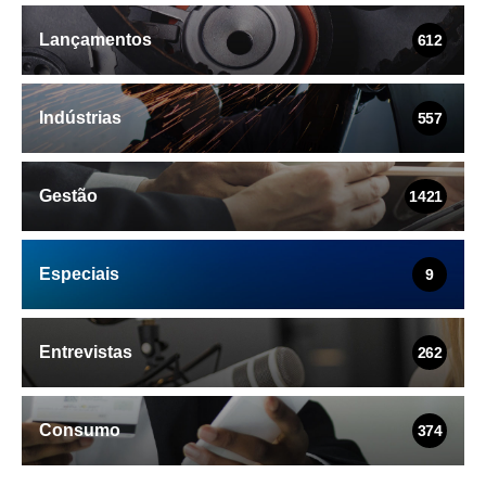
Lançamentos
612
Indústrias
557
Gestão
1421
Especiais
9
Entrevistas
262
Consumo
374