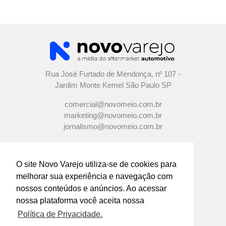
Rua José Furtado de Mendonça, nº 107 -
Jardim Monte Kemel São Paulo SP
comercial@novomeio.com.br
marketing@novomeio.com.br
jornalismo@novomeio.com.br
O site Novo Varejo utiliza-se de cookies para
melhorar sua experiência e navegação com
CONFIRA AS NOSSAS REDES
nossos conteúdos e anúncios. Ao acessar
SOCIAIS
nossa plataforma você aceita nossa
Política de Privacidade.
O principal canal de comunicação de grandes