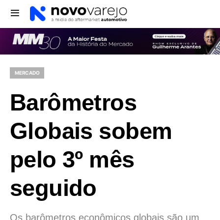
MERCADO
Barômetros
Globais sobem
pelo 3º mês
seguido
Os barômetros econômicos globais são um