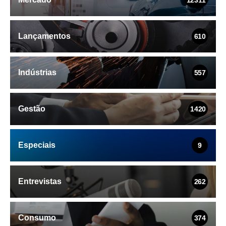
Lançamentos
610
Indústrias
557
Gestão
1420
Especiais
9
Entrevistas
262
Consumo
374