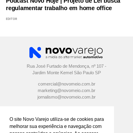
Podcast Novo Hoje | Projeto de Lei busca
regulamentar trabalho em home office
EDITOR
Rua José Furtado de Mendonça, nº 107 -
Jardim Monte Kemel São Paulo SP
comercial@novomeio.com.br
marketing@novomeio.com.br
jornalismo@novomeio.com.br
O site Novo Varejo utiliza-se de cookies para
melhorar sua experiência e navegação com
CONFIRA AS NOSSAS REDES