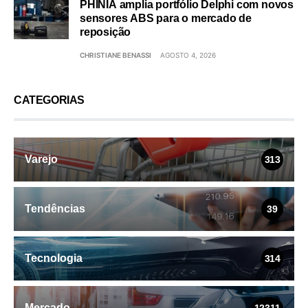
PHINIA amplia portfólio Delphi com novos
sensores ABS para o mercado de
reposição
CHRISTIANE BENASSI
AGOSTO 4, 2026
CATEGORIAS
Varejo
313
Tendências
39
Tecnologia
314
Mercado
12311