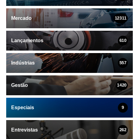
Mercado
12311
Lançamentos
610
Indústrias
557
Gestão
1420
Especiais
9
Entrevistas
262