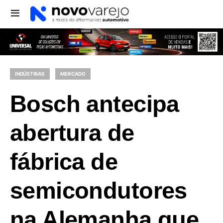
INDÚSTRIAS
MERCADO
Bosch antecipa
abertura de
fábrica de
semicondutores
na Alemanha que