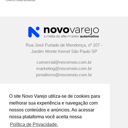
CHRISTIANE BENASSI
Rua José Furtado de Mendonça, nº 107 -
Jardim Monte Kemel São Paulo SP
comercial@novomeio.com.br
marketing@novomeio.com.br
jornalismo@novomeio.com.br
O site Novo Varejo utiliza-se de cookies para
melhorar sua experiência e navegação com
CONFIRA AS NOSSAS REDES
nossos conteúdos e anúncios. Ao acessar
SOCIAIS
nossa plataforma você aceita nossa
Política de Privacidade.
O principal canal de comunicação de grandes