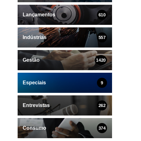
Lançamentos
610
Indústrias
557
Gestão
1420
Especiais
9
Entrevistas
262
Consumo
374