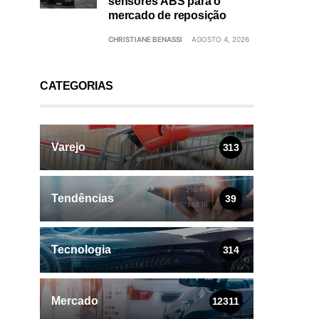
sensores ABS para o
mercado de reposição
CHRISTIANE BENASSI
AGOSTO 4, 2026
CATEGORIAS
Varejo
313
Tendências
39
Tecnologia
314
Mercado
12311