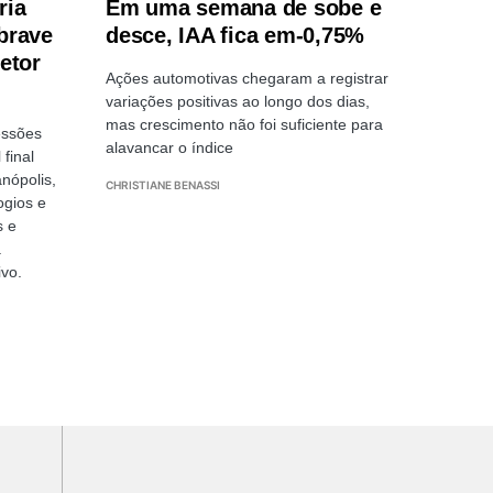
ria
Em uma semana de sobe e
brave
desce, IAA fica em-0,75%
etor
Ações automotivas chegaram a registrar
variações positivas ao longo dos dias,
mas crescimento não foi suficiente para
essões
alavancar o índice
final
nópolis,
CHRISTIANE BENASSI
ogios e
s e
a
ivo.