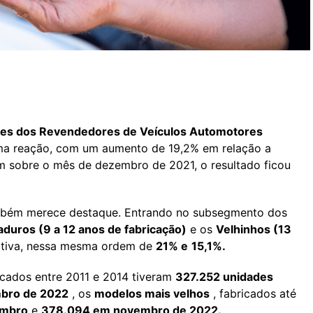
ões dos Revendedores de Veículos Automotores
ma reação, com um aumento de 19,2% em relação a
m sobre o mês de dezembro de 2021, o resultado ficou
mbém merece destaque. Entrando no subsegmento dos
duros (9 a 12 anos de fabricação)
e os
Velhinhos (13
itiva, nessa mesma ordem de
21% e
15,1%.
icados entre 2011 e 2014 tiveram
327.252 unidades
bro de 2022
, os
modelos mais velhos
, fabricados até
embro
e
378.094 em novembro de 2022.