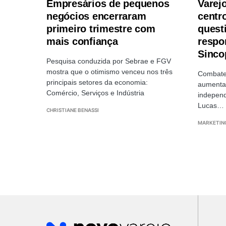
Empresários de pequenos
Varej
negócios encerraram
centr
primeiro trimestre com
quest
mais confiança
respo
Sinco
Pesquisa conduzida por Sebrae e FGV
mostra que o otimismo venceu nos três
Combate 
principais setores da economia:
aumentar
Comércio, Serviços e Indústria
indepen
Lucas…
CHRISTIANE BENASSI
MARKETIN