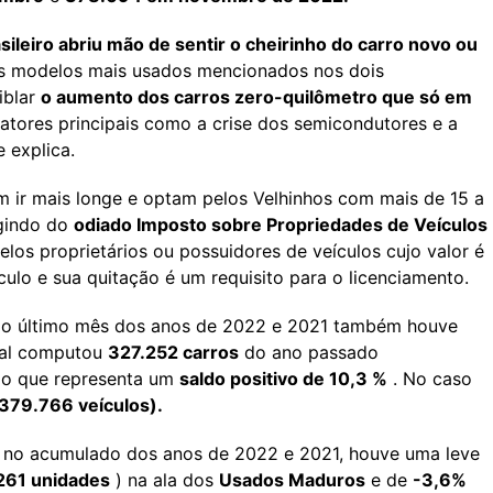
sileiro abriu mão de sentir o cheirinho do carro novo ou
s modelos mais usados mencionados nos dois
iblar
o aumento dos carros zero-quilômetro que só em
atores principais como a crise dos semicondutores e a
 explica.
m ir mais longe e optam pelos Velhinhos com mais de 15 a
gindo do
odiado Imposto sobre Propriedades de Veículos
elos proprietários ou possuidores de veículos cujo valor é
ulo e sua quitação é um requisito para o licenciamento.
o último mês dos anos de 2022 e 2021 também houve
ual computou
327.252 carros
do ano passado
 o que representa um
saldo positivo de 10,3 %
. No caso
 379.766 veículos).
o no acumulado dos anos de 2022 e 2021, houve uma leve
261 unidades
) na ala dos
Usados Maduros
e de
-3,6%