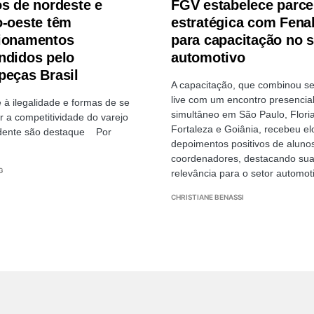
os de nordeste e
FGV estabelece parce
o-oeste têm
estratégica com Fena
ionamentos
para capacitação no s
ndidos pelo
automotivo
peças Brasil
A capacitação, que combinou s
live com um encontro presencial 
à ilegalidade e formas de se
simultâneo em São Paulo, Floria
 a competitividade do varejo
Fortaleza e Goiânia, recebeu el
dente são destaque Por
depoimentos positivos de aluno
coordenadores, destacando su
G
relevância para o setor automot
CHRISTIANE BENASSI