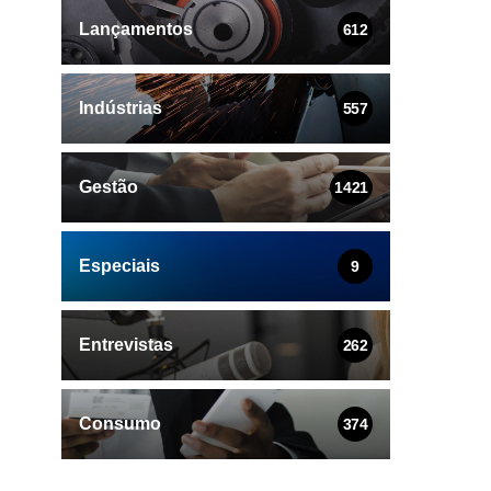
Lançamentos
612
Indústrias
557
Gestão
1421
Especiais
9
Entrevistas
262
Consumo
374