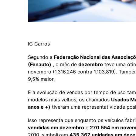
IG Carros
Segundo a
Federação Nacional das Associaç
(Fenauto)
, o mês de
dezembro
teve uma óti
novembro (1.316.246 contra 1.103.819). També
9,5% maior.
E a evolução de vendas por tempo de uso ta
modelos mais velhos, os chamados
Usados Ma
anos e +)
tiveram uma representatividade pos
Isso representa que enquanto os veículos fabr
vendidas em dezembro
e
270.554 em novem
2010, simbolizam
435.367 unidades em dez