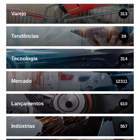
Varejo
313
Tendências
39
Tecnologia
314
Mercado
12311
Lançamentos
610
Indústrias
557