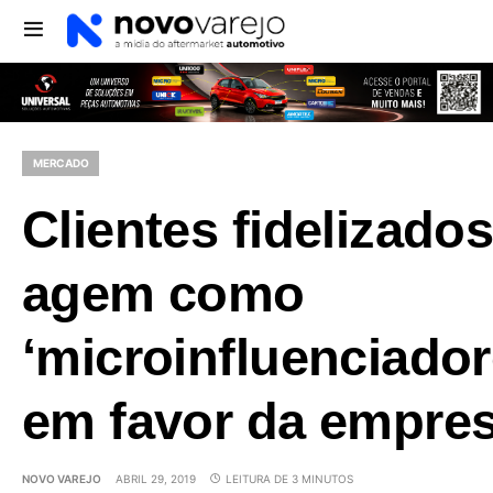
MERCADO
Clientes fidelizado
agem como
‘microinfluenciador
em favor da empre
NOVO VAREJO
ABRIL 29, 2019
LEITURA DE 3 MINUTOS