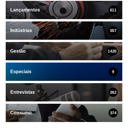
Lançamentos
611
Indústrias
557
Gestão
1420
Especiais
9
Entrevistas
262
Consumo
374