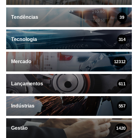
Tendências
39
Tecnologia
314
Mercado
12312
Lançamentos
611
Indústrias
557
Gestão
1420