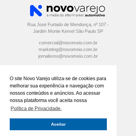
Rua José Furtado de Mendonça, nº 107 -
Jardim Monte Kemel São Paulo SP
comercial@novomeio.com.br
marketing@novomeio.com.br
jornalismo@novomeio.com.br
O site Novo Varejo utiliza-se de cookies para
melhorar sua experiência e navegação com
CONFIRA AS NOSSAS REDES
nossos conteúdos e anúncios. Ao acessar
SOCIAIS
nossa plataforma você aceita nossa
Política de Privacidade.
O principal canal de comunicação de grandes
indústrias e distribuidores com os
Aceitar
empresários e profissionais das lojas de
componentes automotivos em todo o Brasil.