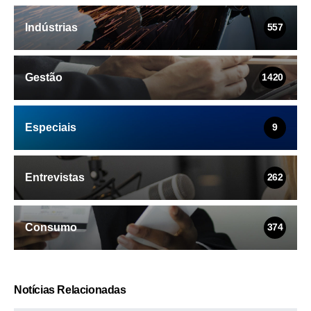
Indústrias
557
Gestão
1420
Especiais
9
Entrevistas
262
Consumo
374
Notícias Relacionadas