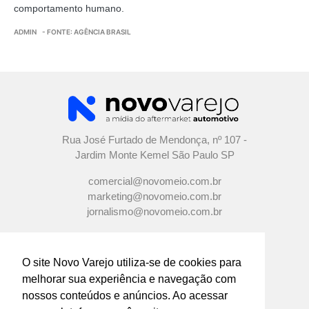
comportamento humano.
ADMIN
- FONTE: AGÊNCIA BRASIL
Rua José Furtado de Mendonça, nº 107 -
Jardim Monte Kemel São Paulo SP
comercial@novomeio.com.br
marketing@novomeio.com.br
jornalismo@novomeio.com.br
O site Novo Varejo utiliza-se de cookies para
melhorar sua experiência e navegação com
CONFIRA AS NOSSAS REDES
nossos conteúdos e anúncios. Ao acessar
SOCIAIS