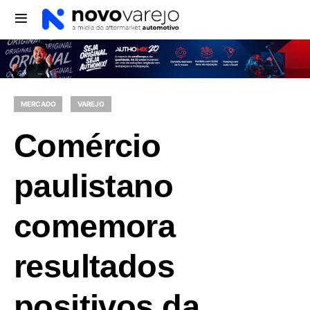
MERCADO
VAREJO
Comércio
paulistano
comemora
resultados
positivos da