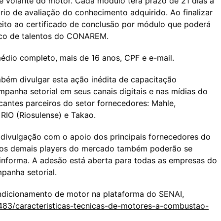
a e volante do motor. Cada módulo terá prazo de 21 dias a
ário de avaliação do conhecimento adquirido. Ao finalizar
ireito ao certificado de conclusão por módulo que poderá
anco de talentos do CONAREM.
médio completo, mais de 16 anos, CPF e e-mail.
mbém divulgar esta ação inédita de capacitação
panha setorial em seus canais digitais e nas mídias do
cantes parceiros do setor fornecedores: Mahle,
 RIO (Riosulense) e Takao.
ivulgação com o apoio dos principais fornecedores do
 e os demais players do mercado também poderão se
 informa. A adesão está aberta para todas as empresas do
mpanha setorial.
ndicionamento de motor na plataforma do SENAI,
7/483/caracteristicas-tecnicas-de-motores-a-combustao-