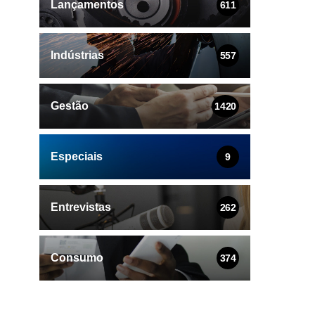
Lançamentos
611
Indústrias
557
Gestão
1420
Especiais
9
Entrevistas
262
Consumo
374