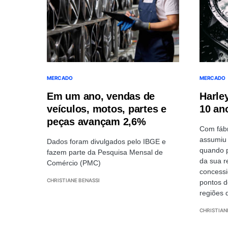
MERCADO
MERCADO
Em um ano, vendas de
Harle
veículos, motos, partes e
10 an
peças avançam 2,6%
Com fábr
assumiu 
Dados foram divulgados pelo IBGE e
quando p
fazem parte da Pesquisa Mensal de
da sua r
Comércio (PMC)
concessi
CHRISTIANE BENASSI
pontos d
regiões 
CHRISTIAN