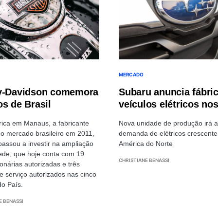
MERCADO
y-Davidson comemora
Subaru anuncia fábri
os de Brasil
veículos elétricos no
ica em Manaus, a fabricante
Nova unidade de produção irá a
o mercado brasileiro em 2011,
demanda de elétricos crescente
assou a investir na ampliação
América do Norte
ede, que hoje conta com 19
CHRISTIANE BENASSI
onárias autorizadas e três
e serviço autorizados nas cinco
do País.
E BENASSI