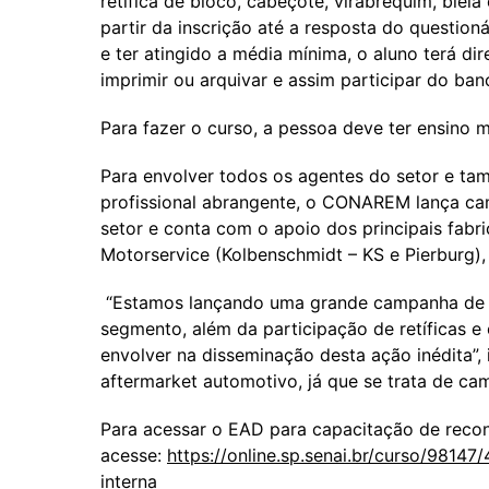
retífica de bloco, cabeçote, virabrequim, biel
partir da inscrição até a resposta do question
e ter atingido a média mínima, o aluno terá d
imprimir ou arquivar e assim participar do b
Para fazer o curso, a pessoa deve ter ensino 
Para envolver todos os agentes do setor e ta
profissional abrangente, o CONAREM lança cam
setor e conta com o apoio dos principais fabri
Motorservice (Kolbenschmidt – KS e Pierburg),
“Estamos lançando uma grande campanha de d
segmento, além da participação de retíficas
envolver na disseminação desta ação inédita”,
aftermarket automotivo, já que se trata de ca
Para acessar o EAD para capacitação de reco
acesse:
https://online.sp.senai.br/curso/9814
interna