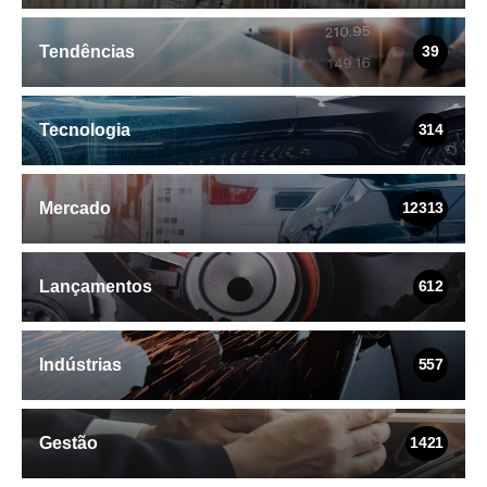
Tendências
39
Tecnologia
314
Mercado
12313
Lançamentos
612
Indústrias
557
Gestão
1421