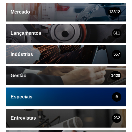
Mercado
12312
Lançamentos
611
Indústrias
557
Gestão
1420
Especiais
9
Entrevistas
262