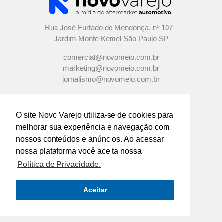
Rua José Furtado de Mendonça, nº 107 -
Jardim Monte Kemel São Paulo SP
comercial@novomeio.com.br
marketing@novomeio.com.br
jornalismo@novomeio.com.br
O site Novo Varejo utiliza-se de cookies para
melhorar sua experiência e navegação com
CONFIRA AS NOSSAS REDES
nossos conteúdos e anúncios. Ao acessar
SOCIAIS
nossa plataforma você aceita nossa
Política de Privacidade.
O principal canal de comunicação de grandes
indústrias e distribuidores com os
Aceitar
empresários e profissionais das lojas de
componentes automotivos em todo o Brasil.