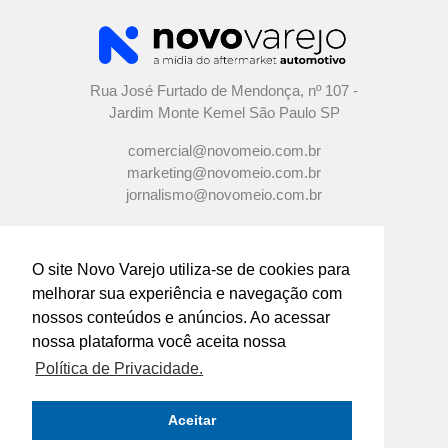
Rua José Furtado de Mendonça, nº 107 -
Jardim Monte Kemel São Paulo SP
comercial@novomeio.com.br
marketing@novomeio.com.br
jornalismo@novomeio.com.br
O site Novo Varejo utiliza-se de cookies para
melhorar sua experiência e navegação com
CONFIRA AS NOSSAS REDES
nossos conteúdos e anúncios. Ao acessar
SOCIAIS
nossa plataforma você aceita nossa
Política de Privacidade.
O principal canal de comunicação de grandes
indústrias e distribuidores com os
Aceitar
empresários e profissionais das lojas de
componentes automotivos em todo o Brasil.