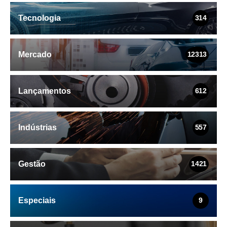
Tecnologia
314
Mercado
12313
Lançamentos
612
Indústrias
557
Gestão
1421
Especiais
9