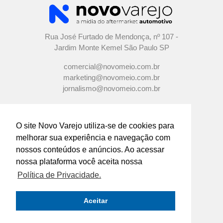
Rua José Furtado de Mendonça, nº 107 -
Jardim Monte Kemel São Paulo SP
comercial@novomeio.com.br
marketing@novomeio.com.br
jornalismo@novomeio.com.br
O site Novo Varejo utiliza-se de cookies para
melhorar sua experiência e navegação com
CONFIRA AS NOSSAS REDES
nossos conteúdos e anúncios. Ao acessar
SOCIAIS
nossa plataforma você aceita nossa
Política de Privacidade.
O principal canal de comunicação de grandes
indústrias e distribuidores com os
Aceitar
empresários e profissionais das lojas de
componentes automotivos em todo o Brasil.