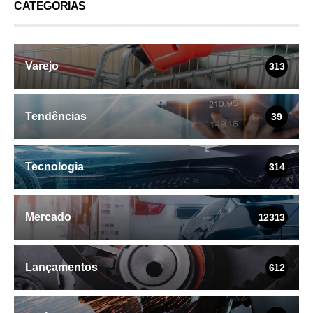
CATEGORIAS
Varejo
313
Tendências
39
Tecnologia
314
Mercado
12313
Lançamentos
612