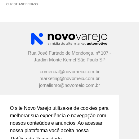
CHRISTIANE BENASSI
Rua José Furtado de Mendonça, nº 107 -
Jardim Monte Kemel São Paulo SP
comercial@novomeio.com.br
marketing@novomeio.com.br
jornalismo@novomeio.com.br
O site Novo Varejo utiliza-se de cookies para
melhorar sua experiência e navegação com
CONFIRA AS NOSSAS REDES
nossos conteúdos e anúncios. Ao acessar
SOCIAIS
nossa plataforma você aceita nossa
Política de Privacidade.