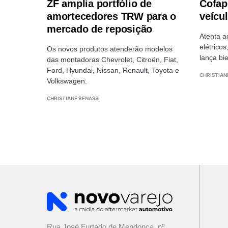
ZF amplia portfólio de
Cofap
amortecedores TRW para o
veícul
mercado de reposição
Atenta 
elétricos
Os novos produtos atenderão modelos
lança bi
das montadoras Chevrolet, Citroën, Fiat,
Ford, Hyundai, Nissan, Renault, Toyota e
CHRISTIAN
Volkswagen.
CHRISTIANE BENASSI
Rua José Furtado de Mendonça, nº