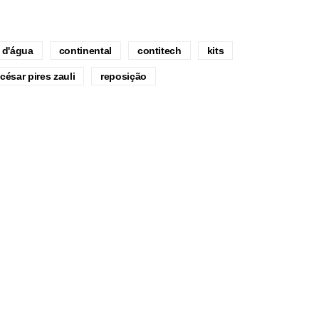
 d'água
continental
contitech
kits
 césar pires zauli
reposição