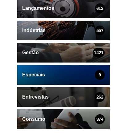
Lançamentos
612
Indústrias
557
Gestão
1421
Especiais
9
Entrevistas
262
Consumo
374