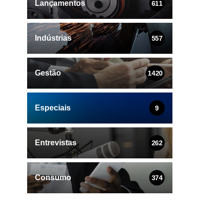
Lançamentos
611
Indústrias
557
Gestão
1420
Especiais
9
Entrevistas
262
Consumo
374