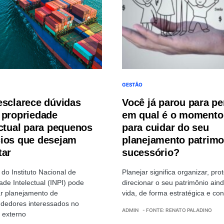
GESTÃO
esclarece dúvidas
Você já parou para pe
 propriedade
em qual é o momento
ectual para pequenos
para cuidar do seu
ios que desejam
planejamento patrimo
tar
sucessório?
a do Instituto Nacional de
Planejar significa organizar, pro
ade Intelectual (INPI) pode
direcionar o seu patrimônio ain
ar planejamento de
vida, de forma estratégica e co
dedores interessados no
ADMIN
- FONTE: RENATO PALADINO
 externo