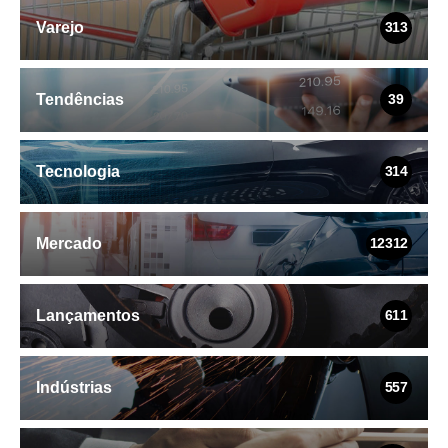
Varejo
313
Tendências
39
Tecnologia
314
Mercado
12312
Lançamentos
611
Indústrias
557