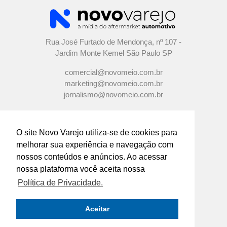
Rua José Furtado de Mendonça, nº 107 -
Jardim Monte Kemel São Paulo SP
comercial@novomeio.com.br
marketing@novomeio.com.br
jornalismo@novomeio.com.br
O site Novo Varejo utiliza-se de cookies para
melhorar sua experiência e navegação com
CONFIRA AS NOSSAS REDES
nossos conteúdos e anúncios. Ao acessar
SOCIAIS
nossa plataforma você aceita nossa
Política de Privacidade.
O principal canal de comunicação de grandes
indústrias e distribuidores com os
Aceitar
empresários e profissionais das lojas de
componentes automotivos em todo o Brasil.