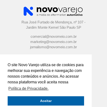
Rua José Furtado de Mendonça, nº 107 -
Jardim Monte Kemel São Paulo SP
comercial@novomeio.com.br
marketing@novomeio.com.br
jornalismo@novomeio.com.br
O site Novo Varejo utiliza-se de cookies para
melhorar sua experiência e navegação com
CONFIRA AS NOSSAS REDES
nossos conteúdos e anúncios. Ao acessar
SOCIAIS
nossa plataforma você aceita nossa
Política de Privacidade.
O principal canal de comunicação de grandes
indústrias e distribuidores com os
Aceitar
empresários e profissionais das lojas de
componentes automotivos em todo o Brasil.