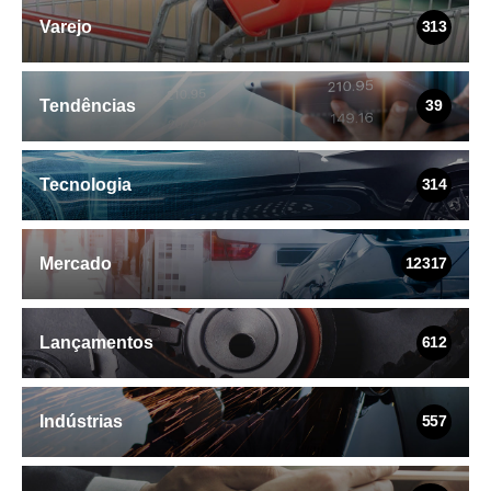
Varejo
313
Tendências
39
Tecnologia
314
Mercado
12317
Lançamentos
612
Indústrias
557