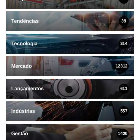
Tendências
39
Tecnologia
314
Mercado
12312
Lançamentos
611
Indústrias
557
Gestão
1420