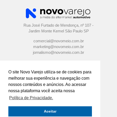
Rua José Furtado de Mendonça, nº 107 -
Jardim Monte Kemel São Paulo SP
comercial@novomeio.com.br
marketing@novomeio.com.br
jornalismo@novomeio.com.br
O site Novo Varejo utiliza-se de cookies para
melhorar sua experiência e navegação com
CONFIRA AS NOSSAS REDES
nossos conteúdos e anúncios. Ao acessar
SOCIAIS
nossa plataforma você aceita nossa
Política de Privacidade.
O principal canal de comunicação de grandes
indústrias e distribuidores com os
Aceitar
empresários e profissionais das lojas de