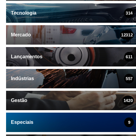
Tecnologia
314
Mercado
12312
Lançamentos
611
Indústrias
557
Gestão
1420
Especiais
9