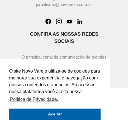
jornalismo@novomeio.com.br
CONFIRA AS NOSSAS REDES
SOCIAIS
O principal canal de comunicação de grandes
indústrias e distribuidores com os
empresários e profissionais das lojas de
O site Novo Varejo utiliza-se de cookies para
componentes automotivos em todo o Brasil.
melhorar sua experiência e navegação com
nossos conteúdos e anúncios. Ao acessar
nossa plataforma você aceita nossa
Política de Privacidade.
Aceitar