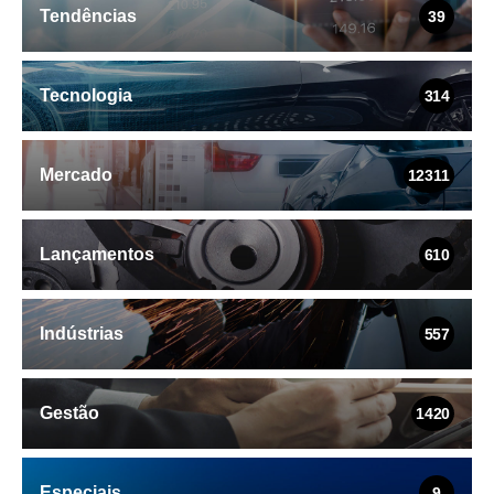
Tendências
39
Tecnologia
314
Mercado
12311
Lançamentos
610
Indústrias
557
Gestão
1420
Especiais
9