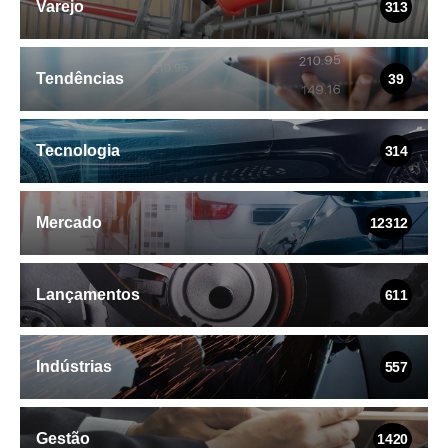
Varejo
313
Tendências
39
Tecnologia
314
Mercado
12312
Lançamentos
611
Indústrias
557
Gestão
1420