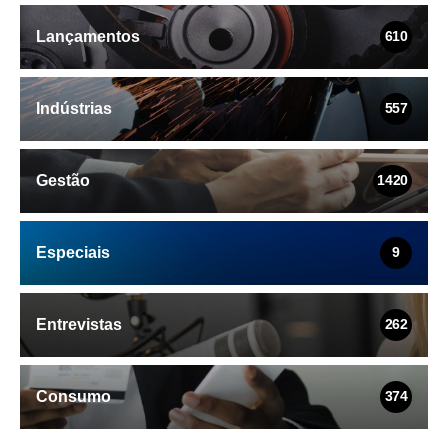
Lançamentos
610
Indústrias
557
Gestão
1420
Especiais
9
Entrevistas
262
Consumo
374