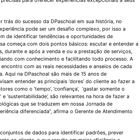
s precisas para oferecer experiências excepcionais a seus
or trás do sucesso da DPaschoal em sua história, no
xperiência pode ser um desafio complexo, por isso a
im de identificar tendências e oportunidades de
sa começa com dois pontos básicos: escutar e entender a
s, durante e após a venda e ou a prestação de serviços,
liando com conhecimento e facilitando todo processo. A
e encontro com as reais necessidades e anseios de cada
da. Aqui na DPaschoal são mais de 15 anos de
isam entender as principais ‘dores’ do cliente ao fazer a
ores como o ‘tempo’, ‘confiança’, ‘gastar somente o
 e ‘sustentabilidade’, são relevantes na hora de fazer a
nológicas que se traduzem em nossa Jornada de
riência diferenciada”, afirma o Gerente de Atendimento
onjuntos de dados para identificar padrões, prever