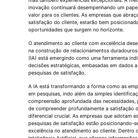
mas também experiências excepcionais. À medi
inovação continuará desempenhando um papel 
valor para os clientes. As empresas que abr
satisfação do cliente, estarão bem posicionada
oportunidades que surgem no horizonte.
O atendimento ao cliente com excelência dese
na construção de relacionamentos duradouros e 
(IA) está emergindo como uma ferramenta ind
decisões estratégicas, embasadas em dados a 
pesquisas de satisfação.
A IA está transformando a forma como as emp
em pesquisas, indo além da simples identificaç
compreensão aprofundada das necessidades, p
de compreender profundamente a satisfação d
diferencial crucial. As empresas que adotam e
pesquisas de satisfação estão posicionando-
excelência no atendimento ao cliente. Dentro