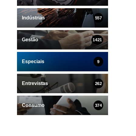
Indústrias
557
Gestão
1421
Especiais
9
Entrevistas
262
Consumo
374