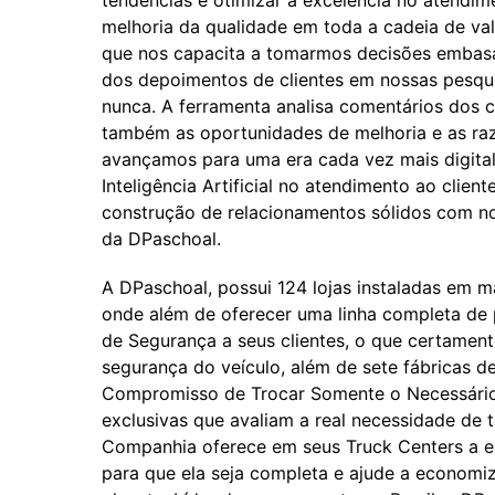
tendências e otimizar a excelência no atendime
melhoria da qualidade em toda a cadeia de valo
que nos capacita a tomarmos decisões embas
dos depoimentos de clientes em nossas pesquis
nunca. A ferramenta analisa comentários dos cl
também as oportunidades de melhoria e as raz
avançamos para uma era cada vez mais digital 
Inteligência Artificial no atendimento ao clie
construção de relacionamentos sólidos com nos
da DPaschoal.
A DPaschoal, possui 124 lojas instaladas em ma
onde além de oferecer uma linha completa de p
de Segurança a seus clientes, o que certament
segurança do veículo, além de sete fábricas d
Compromisso de Trocar Somente o Necessário,
exclusivas que avaliam a real necessidade de t
Companhia oferece em seus Truck Centers a ex
para que ela seja completa e ajude a economiz