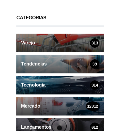
CATEGORIAS
Varejo
313
Tendências
39
Tecnologia
314
Mercado
12312
Lançamentos
612