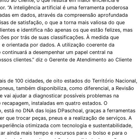
nto ao cliente, o que resulta em maior eficiência e
r. “A inteligência artificial é uma ferramenta poderosa
adas em dados, através da compreensão aprofundada
as de satisfação, o que a torna mais valiosa do que
ientes e identifica não apenas os que estão felizes, mas
ões por trás de suas classificações. À medida que
e orientada por dados. A utilização coerente da
nte continuará a desempenhar um papel central na
sos clientes.” diz o Gerente de Atendimento ao Cliente
is de 100 cidades, de oito estados do Território Nacional,
neus, também disponibiliza, como diferencial, a Revisão
e vai ajudar a diagnosticar possíveis problemas na
e recapagem, instaladas em quatro estados. O
 está no DNA das lojas DPaschoal, graças a ferramentas
er que trocar peças, pneus e a realização de serviços. A
periência otimizada com tecnologia e sustentabilidade,
ar ainda mais tempo e recursos para o bolso e para o