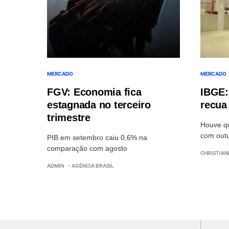
MERCADO
MERCADO
FGV: Economia fica
IBGE:
estagnada no terceiro
recua
trimestre
Houve q
com outu
PIB em setembro caiu 0,6% na
comparação com agosto
CHRISTIAN
ADMIN
- AGÊNCIA BRASIL