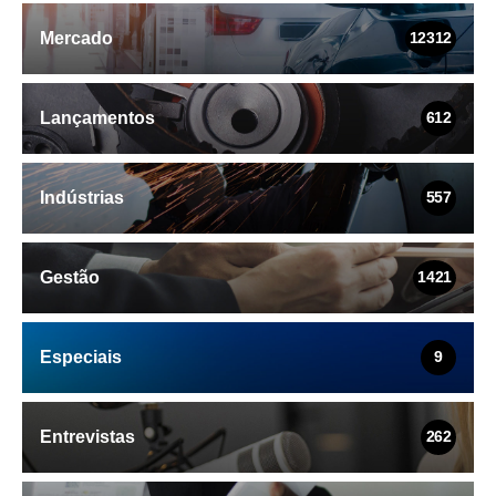
Mercado
12312
Lançamentos
612
Indústrias
557
Gestão
1421
Especiais
9
Entrevistas
262