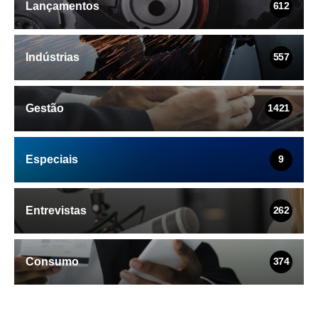
Lançamentos
612
Indústrias
557
Gestão
1421
Especiais
9
Entrevistas
262
Consumo
374