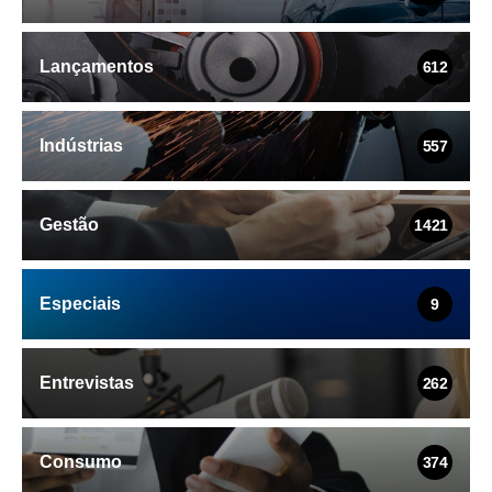
Lançamentos
612
Indústrias
557
Gestão
1421
Especiais
9
Entrevistas
262
Consumo
374