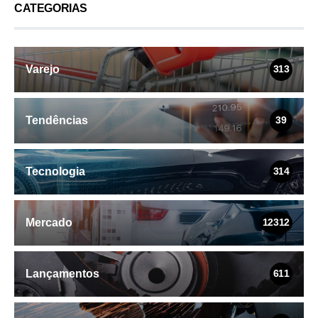
CATEGORIAS
Varejo
313
Tendências
39
Tecnologia
314
Mercado
12312
Lançamentos
611