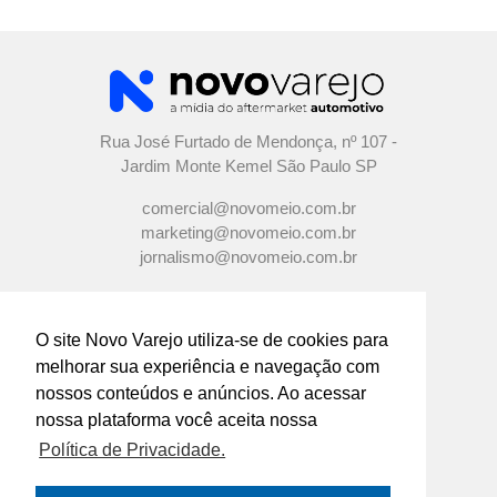
Rua José Furtado de Mendonça, nº 107 -
Jardim Monte Kemel São Paulo SP
comercial@novomeio.com.br
marketing@novomeio.com.br
jornalismo@novomeio.com.br
O site Novo Varejo utiliza-se de cookies para
melhorar sua experiência e navegação com
CONFIRA AS NOSSAS REDES
nossos conteúdos e anúncios. Ao acessar
SOCIAIS
nossa plataforma você aceita nossa
Política de Privacidade.
O principal canal de comunicação de grandes
indústrias e distribuidores com os