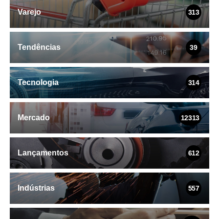
Varejo
313
Tendências
39
Tecnologia
314
Mercado
12313
Lançamentos
612
Indústrias
557