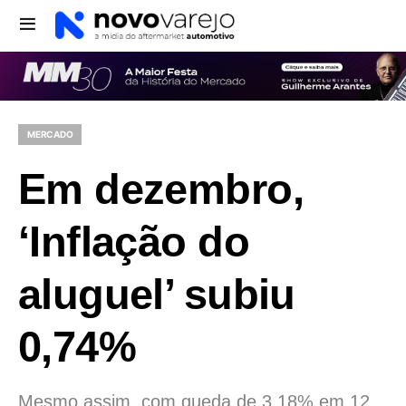
MERCADO
Em dezembro,
‘Inflação do
aluguel’ subiu
0,74%
Mesmo assim, com queda de 3,18% em 12