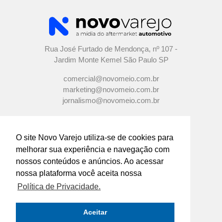
Rua José Furtado de Mendonça, nº 107 -
Jardim Monte Kemel São Paulo SP
comercial@novomeio.com.br
marketing@novomeio.com.br
jornalismo@novomeio.com.br
O site Novo Varejo utiliza-se de cookies para
melhorar sua experiência e navegação com
CONFIRA AS NOSSAS REDES
nossos conteúdos e anúncios. Ao acessar
SOCIAIS
nossa plataforma você aceita nossa
Política de Privacidade.
O principal canal de comunicação de grandes
indústrias e distribuidores com os
Aceitar
empresários e profissionais das lojas de