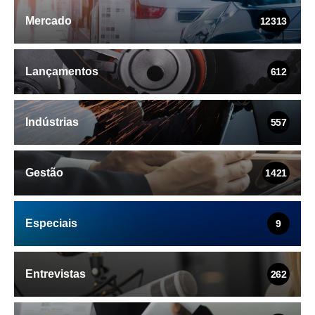
Mercado
12313
Lançamentos
612
Indústrias
557
Gestão
1421
Especiais
9
Entrevistas
262