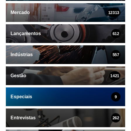
Mercado
12313
Lançamentos
612
Indústrias
557
Gestão
1421
Especiais
9
Entrevistas
262