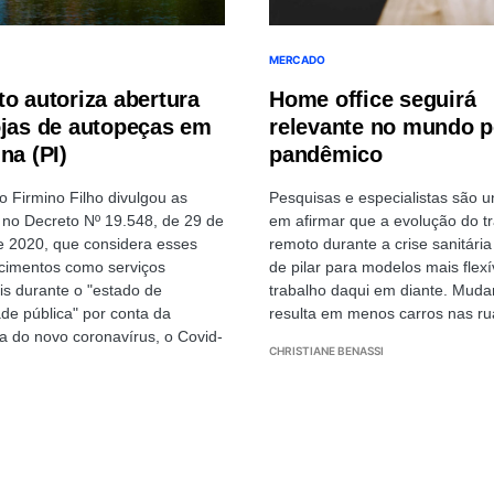
MERCADO
to autoriza abertura
Home office seguirá
ojas de autopeças em
relevante no mundo p
na (PI)
pandêmico
to Firmino Filho divulgou as
Pesquisas e especialistas são 
no Decreto Nº 19.548, de 29 de
em afirmar que a evolução do t
 2020, que considera esses
remoto durante a crise sanitária
cimentos como serviços
de pilar para modelos mais flexí
is durante o "estado de
trabalho daqui em diante. Mud
de pública" por conta da
resulta em menos carros nas ru
 do novo coronavírus, o Covid-
CHRISTIANE BENASSI