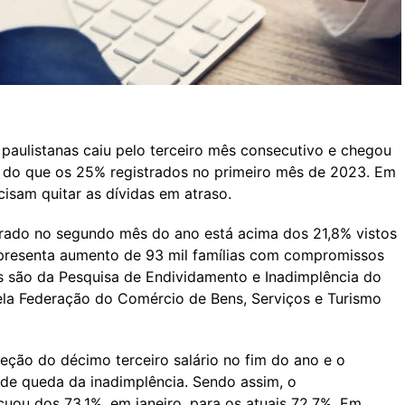
s paulistanas caiu pelo terceiro mês consecutivo e chegou
r do que os 25% registrados no primeiro mês de 2023. Em
isam quitar as dívidas em atraso.
trado no segundo mês do ano está acima dos 21,8% vistos
presenta aumento de 93 mil famílias com compromissos
s são da Pesquisa de Endividamento e Inadimplência do
la Federação do Comércio de Bens, Serviços e Turismo
jeção do décimo terceiro salário no fim do ano e o
o de queda da inadimplência. Sendo assim, o
uou dos 73,1%, em janeiro, para os atuais 72,7%. Em