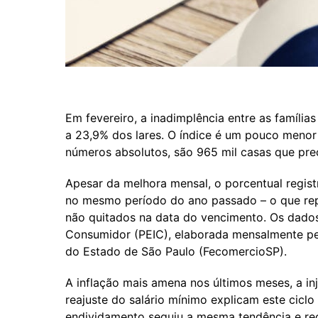
Em fevereiro, a inadimplência entre as família
a 23,9% dos lares. O índice é um pouco meno
números absolutos, são 965 mil casas que prec
Apesar da melhora mensal, o porcentual regis
no mesmo período do ano passado – o que re
não quitados na data do vencimento. Os dado
Consumidor (PEIC), elaborada mensalmente pe
do Estado de São Paulo (FecomercioSP).
A inflação mais amena nos últimos meses, a in
reajuste do salário mínimo explicam este cicl
endividamento seguiu a mesma tendência e rec