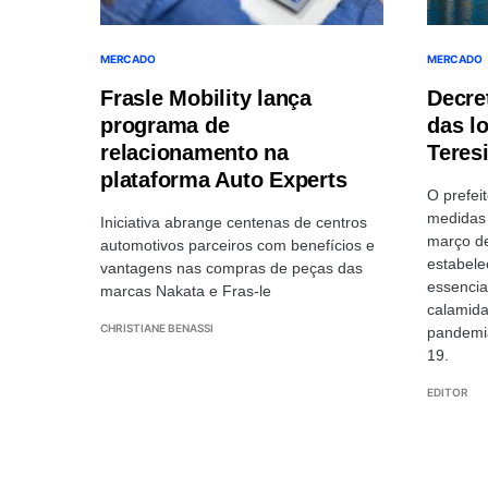
MERCADO
MERCADO
Frasle Mobility lança
Decre
programa de
das l
relacionamento na
Teresi
plataforma Auto Experts
O prefei
medidas 
Iniciativa abrange centenas de centros
março de
automotivos parceiros com benefícios e
estabele
vantagens nas compras de peças das
essencia
marcas Nakata e Fras-le
calamida
CHRISTIANE BENASSI
pandemia
19.
EDITOR