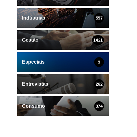
Indústrias
557
Gestão
1421
Especiais
9
Entrevistas
262
Consumo
374