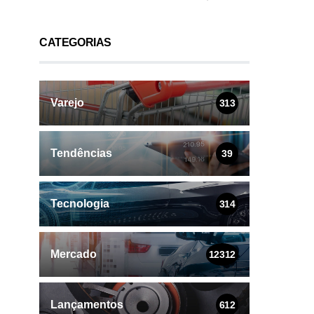
CATEGORIAS
Varejo
313
Tendências
39
Tecnologia
314
Mercado
12312
Lançamentos
612