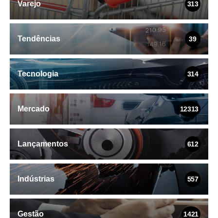
Varejo
313
Tendências
39
Tecnologia
314
Mercado
12313
Lançamentos
612
Indústrias
557
Gestão
1421