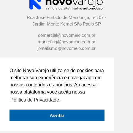
Rua José Furtado de Mendonça, nº 107 -
Jardim Monte Kemel São Paulo SP
comercial@novomeio.com.br
marketing@novomeio.com.br
jornalismo@novomeio.com.br
O site Novo Varejo utiliza-se de cookies para
melhorar sua experiência e navegação com
CONFIRA AS NOSSAS REDES
nossos conteúdos e anúncios. Ao acessar
SOCIAIS
nossa plataforma você aceita nossa
Política de Privacidade.
O principal canal de comunicação de grandes
indústrias e distribuidores com os
Aceitar
empresários e profissionais das lojas de
componentes automotivos em todo o Brasil.