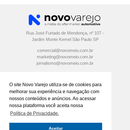
Rua José Furtado de Mendonça, nº 107 -
Jardim Monte Kemel São Paulo SP
comercial@novomeio.com.br
marketing@novomeio.com.br
jornalismo@novomeio.com.br
O site Novo Varejo utiliza-se de cookies para
melhorar sua experiência e navegação com
CONFIRA AS NOSSAS REDES
nossos conteúdos e anúncios. Ao acessar
SOCIAIS
nossa plataforma você aceita nossa
Política de Privacidade.
O principal canal de comunicação de grandes
indústrias e distribuidores com os
Aceitar
empresários e profissionais das lojas de