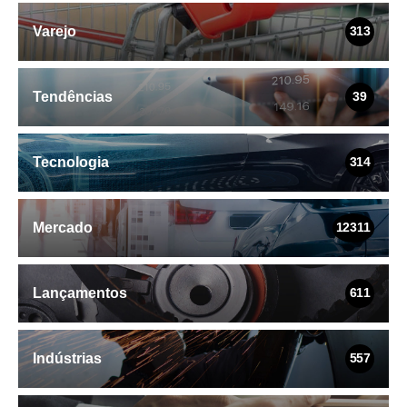
Varejo
313
Tendências
39
Tecnologia
314
Mercado
12311
Lançamentos
611
Indústrias
557