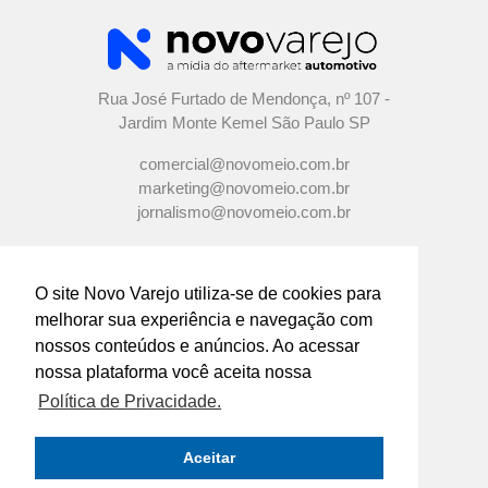
Rua José Furtado de Mendonça, nº 107 -
Jardim Monte Kemel São Paulo SP
comercial@novomeio.com.br
marketing@novomeio.com.br
jornalismo@novomeio.com.br
O site Novo Varejo utiliza-se de cookies para
melhorar sua experiência e navegação com
CONFIRA AS NOSSAS REDES
nossos conteúdos e anúncios. Ao acessar
SOCIAIS
nossa plataforma você aceita nossa
Política de Privacidade.
O principal canal de comunicação de grandes
indústrias e distribuidores com os
Aceitar
empresários e profissionais das lojas de
componentes automotivos em todo o Brasil.