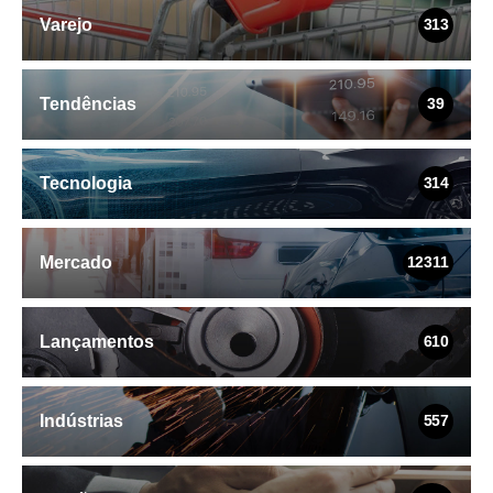
Varejo
313
Tendências
39
Tecnologia
314
Mercado
12311
Lançamentos
610
Indústrias
557