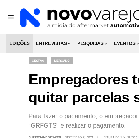
EDIÇÕES
ENTREVISTAS
PESQUISAS
EVENTOS
GESTÃO
MERCADO
Empregadores tê
quitar parcelas
Para fazer o pagamento, o empregador 
“GRFGTS” e realizar o pagamento.
CHRISTIANE BENASSI
DEZEMBRO 7, 2021
LEITURA DE 1 MINUTOS