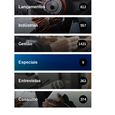
Lançamentos
612
Indústrias
557
Gestão
1421
Especiais
9
Entrevistas
262
Consumo
374